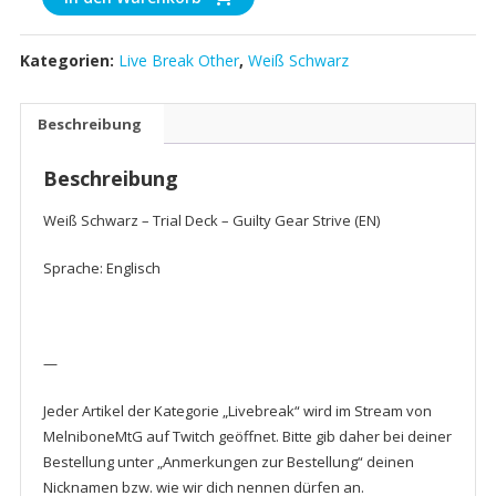
Schwarz
-
Kategorien:
Live Break Other
,
Weiß Schwarz
Trial
Deck
-
Beschreibung
Guilty
Gear
Beschreibung
Strive
(EN)
Weiß Schwarz – Trial Deck – Guilty Gear Strive (EN)
Menge
Sprache: Englisch
—
Jeder Artikel der Kategorie „Livebreak“ wird im Stream von
MelniboneMtG auf Twitch geöffnet. Bitte gib daher bei deiner
Bestellung unter „Anmerkungen zur Bestellung“ deinen
Nicknamen bzw. wie wir dich nennen dürfen an.