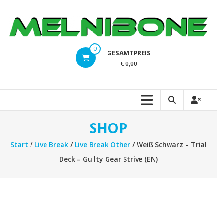
Zum
Inhalt
springen
melnibone.at
0
GESAMTPREIS
Magic
€ 0,00
the
Gathering,
Pokemon,
Dragonball,
Digimon,
SHOP
Flesh
and
Start
/
Live Break
/
Live Break Other
/ Weiß Schwarz – Trial
Blood,
Deck – Guilty Gear Strive (EN)
Yu-
Gi-
Oh!,
Weiss