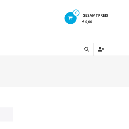
0
GESAMTPREIS
€ 0,00