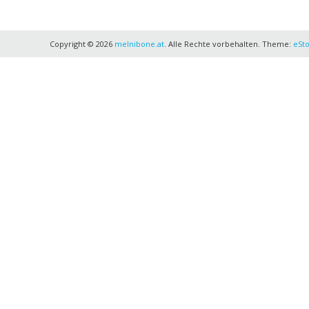
vieles
mehr
aus
Copyright © 2026
melnibone.at
. Alle Rechte vorbehalten. Theme:
eSt
dem
TCG
GEEK
Stuff
Bereich