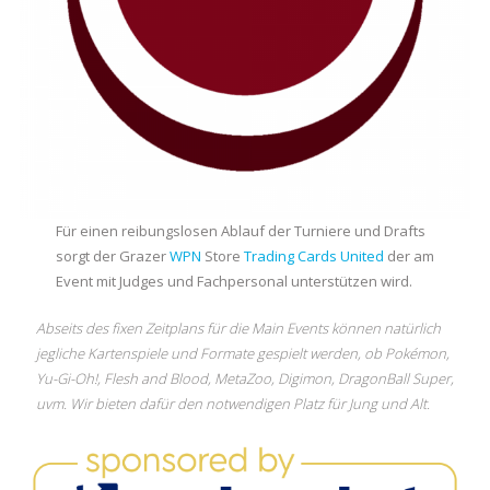
Für einen reibungslosen Ablauf der Turniere und Drafts
sorgt der Grazer
WPN
Store
Trading Cards United
der am
Event mit Judges und Fachpersonal unterstützen wird.
Abseits des fixen Zeitplans für die Main Events können natürlich
jegliche Kartenspiele und Formate gespielt werden, ob Pokémon,
Yu-Gi-Oh!, Flesh and Blood, MetaZoo, Digimon, DragonBall Super,
uvm. Wir bieten dafür den notwendigen Platz für Jung und Alt.