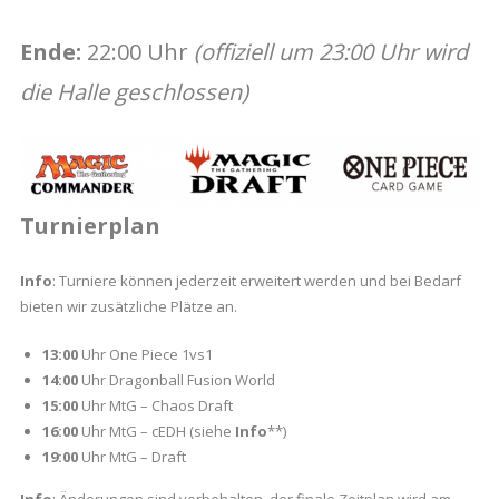
Schwarz
und
Ende:
22:00 Uhr
(offiziell um 23:00 Uhr wird
vieles
mehr
die Halle geschlossen)
aus
dem
TCG
GEEK
Turnierplan
Stuff
Bereich
Info
: Turniere können jederzeit erweitert werden und bei Bedarf
bieten wir zusätzliche Plätze an.
13:00
Uhr One Piece 1vs1
14:00
Uhr Dragonball Fusion World
15:00
Uhr MtG – Chaos Draft
16:00
Uhr MtG – cEDH (siehe
Info
**)
19:00
Uhr MtG – Draft
Info
: Änderungen sind vorbehalten, der finale Zeitplan wird am