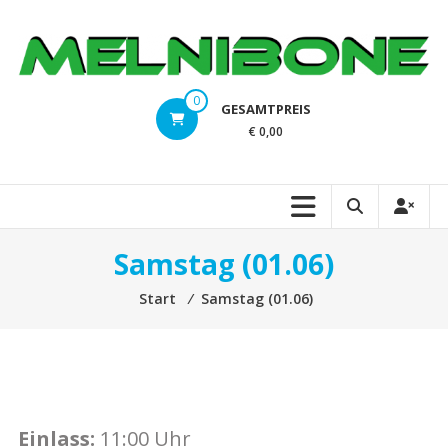
Zum
Inhalt
springen
melnibone.at
0
GESAMTPREIS
Magic
€ 0,00
the
Gathering,
Pokemon,
Dragonball,
Digimon,
Samstag (01.06)
Flesh
and
Start
⁄
Samstag (01.06)
Blood,
Yu-
Gi-
Oh!,
Weiss
Einlass:
11:00 Uhr