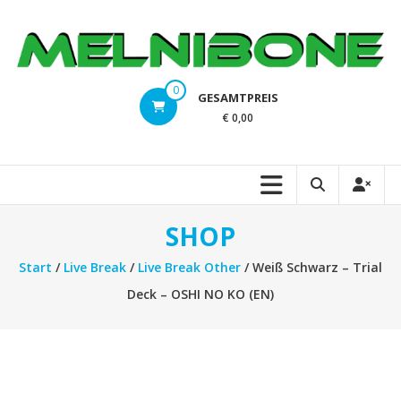
Zum
Inhalt
springen
melnibone.at
0
GESAMTPREIS
Magic
€ 0,00
the
Gathering,
Pokemon,
Dragonball,
Digimon,
SHOP
Flesh
and
Start
/
Live Break
/
Live Break Other
/ Weiß Schwarz – Trial
Blood,
Deck – OSHI NO KO (EN)
Yu-
Gi-
Oh!,
Weiss