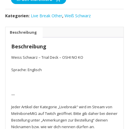
Schwarz
-
Kategorien:
Live Break Other
,
Weiß Schwarz
Trial
Deck
-
Beschreibung
OSHI
NO
Beschreibung
KO
(EN)
Weiss Schwarz – Trial Deck – OSHI NO KO
Menge
Sprache: Englisch
—
Jeder Artikel der Kategorie „Livebreak“ wird im Stream von
MelniboneMtG auf Twitch geöffnet. Bitte gib daher bei deiner
Bestellung unter „Anmerkungen zur Bestellung“ deinen
Nicknamen bzw. wie wir dich nennen dürfen an.