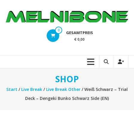
Zum
Inhalt
springen
melnibone.at
0
GESAMTPREIS
Magic
€ 0,00
the
Gathering,
Pokemon,
Dragonball,
Digimon,
SHOP
Flesh
and
Start
/
Live Break
/
Live Break Other
/ Weiß Schwarz – Trial
Blood,
Deck – Dengeki Bunko Schwarz Side (EN)
Yu-
Gi-
Oh!,
Weiss