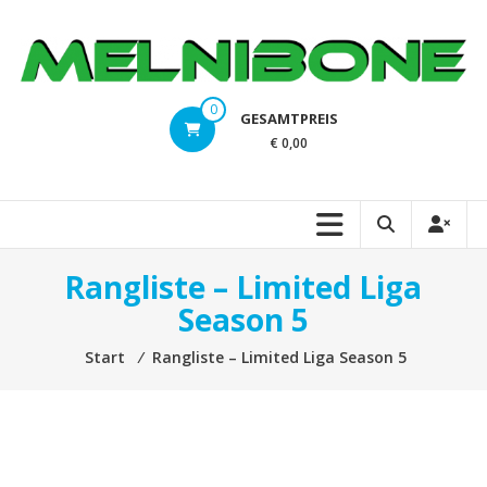
Zum
Inhalt
springen
melnibone.at
0
GESAMTPREIS
Magic
€ 0,00
the
Gathering,
Pokemon,
Dragonball,
Digimon,
Rangliste – Limited Liga
Flesh
Season 5
and
Blood,
Start
⁄
Rangliste – Limited Liga Season 5
Yu-
Gi-
Oh!,
Weiss