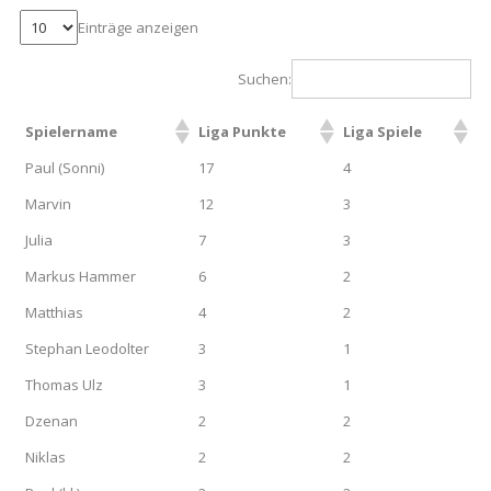
Schwarz
und
Einträge anzeigen
vieles
Suchen:
mehr
aus
Spielername
Liga Punkte
Liga Spiele
dem
TCG
Paul (Sonni)
17
4
GEEK
Marvin
12
3
Stuff
Julia
7
3
Bereich
Markus Hammer
6
2
Matthias
4
2
Stephan Leodolter
3
1
Thomas Ulz
3
1
Dzenan
2
2
Niklas
2
2